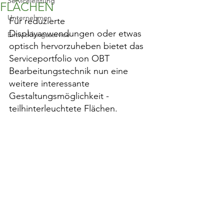
Serviceleistung
FLÄCHEN
Unternehmen
Für reduzierte 
Displayanwendungen oder etwas 
Entwicklungsservice
optisch hervorzuheben bietet das 
Serviceportfolio von OBT 
Bearbeitungstechnik nun eine 
weitere interessante 
Gestaltungsmöglichkeit - 
teilhinterleuchtete Flächen.