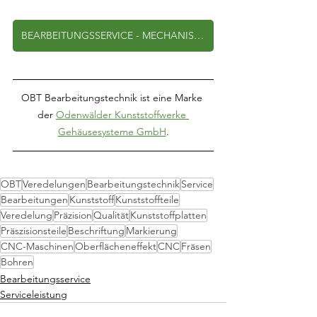
BEARBEITUNGSSERVICE - MECHANISCHE BEARBEITUNG
OBT Bearbeitungstechnik ist eine Marke 
der 
Odenwälder Kunststoffwerke 
Gehäusesysteme GmbH
.
OBT
Veredelungen
Bearbeitungstechnik
Service
Bearbeitungen
Kunststoff
Kunststoffteile
Veredelung
Präzision
Qualität
Kunststoffplatten
Präszisionsteile
Beschriftung
Markierung
CNC-Maschinen
Oberflächeneffekt
CNC
Fräsen
Bohren
Bearbeitungsservice
Serviceleistung