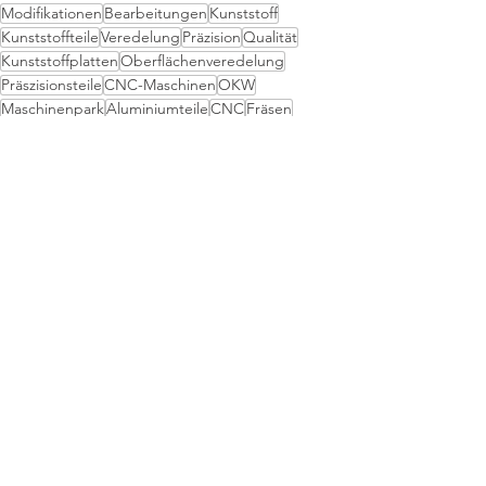
Modifikationen
Bearbeitungen
Kunststoff
Kunststoffteile
Veredelung
Präzision
Qualität
Kunststoffplatten
Oberflächenveredelung
Präszisionsteile
CNC-Maschinen
OKW
Maschinenpark
Aluminiumteile
CNC
Fräsen
Luftfeuchtigkeit
Senken
Senkbohrungen
3D-Messtaster
Staubreduzierung
Messtaster
Bearbeitungsservice
Serviceleistung
Alle ansehen
Aktuelle Beiträge