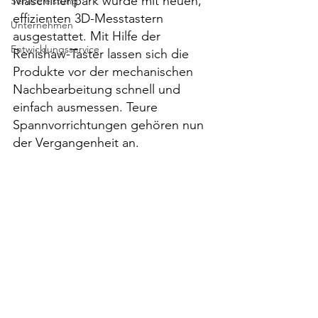
Maschinenpark wurde mit neuen, 
Serviceleistung
effizienten 3D-Messtastern 
Unternehmen
ausgestattet. Mit Hilfe der 
Entwicklungsservice
Renishaw-Taster lassen sich die 
Produkte vor der mechanischen 
Nachbearbeitung schnell und 
einfach ausmessen. Teure 
Spannvorrichtungen gehören nun 
der Vergangenheit an.