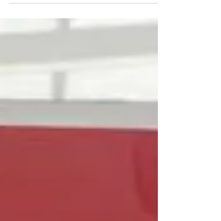
um ein Wiedererkennungsmerkmal zu
erschaffen und sich von Wettbewerbern
abzuheben bzw. zu unterscheiden. Die
Bedruckung mit Firmenlogos, Gerätedaten
etc. spielt hier eine große Rolle.
Verschiedene Drucktechniken sind möglich,
dabei hat jede einzelne Methode ihre
spezifischen Merkmale und Vorteile, die je
nach Anwendung oder Anforderung an die
Druckqualität zum Einsatz kommen.